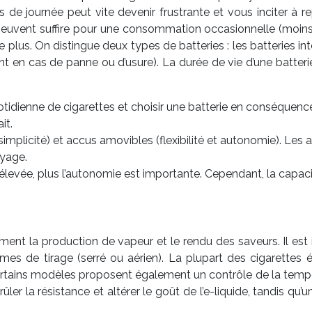
de journée peut vite devenir frustrante et vous inciter à rep
vent suffire pour une consommation occasionnelle (moins d
 plus. On distingue deux types de batteries : les batteries i
t en cas de panne ou d’usure). La durée de vie d’une batter
dienne de cigarettes et choisir une batterie en conséquence. 
it.
(simplicité) et accus amovibles (flexibilité et autonomie). Les 
oyage.
 élevée, plus l’autonomie est importante. Cependant, la capaci
ment la production de vapeur et le rendu des saveurs. Il est 
rmes de tirage (serré ou aérien). La plupart des cigarettes
Certains modèles proposent également un contrôle de la tempé
rûler la résistance et altérer le goût de l’e-liquide, tandis q