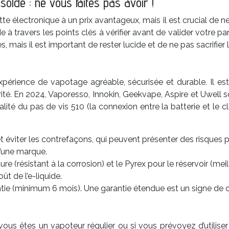
solde : ne vous faites pas avoir !
te électronique à un prix avantageux, mais il est crucial de n
 à travers les points clés à vérifier avant de valider votre pa
 mais il est important de rester lucide et de ne pas sacrifier la
xpérience de vapotage agréable, sécurisée et durable. Il es
urité. En 2024, Vaporesso, Innokin, Geekvape, Aspire et Uwell
alité du pas de vis 510 (la connexion entre la batterie et le 
et éviter les contrefaçons, qui peuvent présenter des risques po
d’une marque.
ure (résistant à la corrosion) et le Pyrex pour le réservoir (mei
ût de l’e-liquide.
rantie (minimum 6 mois). Une garantie étendue est un signe de 
si vous êtes un vapoteur régulier ou si vous prévoyez d’utili