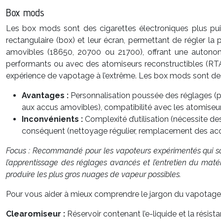
Box mods
Les box mods sont des cigarettes électroniques plus puis
rectangulaire (box) et leur écran, permettant de régler l
amovibles (18650, 20700 ou 21700), offrant une autonomi
performants ou avec des atomiseurs reconstructibles (RTA
expérience de vapotage à l’extrême. Les box mods sont de
Avantages :
Personnalisation poussée des réglages (p
aux accus amovibles), compatibilité avec les atomiseur
Inconvénients :
Complexité d’utilisation (nécessite d
conséquent (nettoyage régulier, remplacement des acc
Focus : Recommandé pour les vapoteurs expérimentés qui souh
l’apprentissage des réglages avancés et l’entretien du matér
produire les plus gros nuages de vapeur possibles.
Pour vous aider à mieux comprendre le jargon du vapotage, 
Clearomiseur :
Réservoir contenant l’e-liquide et la résist