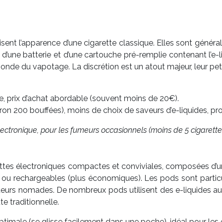
sent l’apparence d’une cigarette classique. Elles sont générale
ne batterie et d’une cartouche pré-remplie contenant l’e-liquid
nde du vapotage. La discrétion est un atout majeur, leur petit
ale, prix d’achat abordable (souvent moins de 20€).
ron 200 bouffées), moins de choix de saveurs d’e-liquides, prod
lectronique, pour les fumeurs occasionnels (moins de 5 cigarettes 
tes électroniques compactes et conviviales, composées d’une 
ou rechargeables (plus économiques). Les pods sont particuliè
poteurs nomades. De nombreux pods utilisent des e-liquides aux
te traditionnelle.
optimale (se glisse facilement dans une poche), idéal pour les 