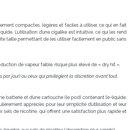
ment compactes, légères et faciles à utiliser, ce qui en fait
e. L’utilisation d’une cigalike est intuitive, ce qui les rend
e taille permettant de les utiliser facilement en public sans
uction de vapeur faible, risque plus élevé de « dry hit ».
par jour) ou ceux qui privilégient la discrétion avant tout.
batterie et d’une cartouche (le pod) contenant l’e-liquide.
rement appréciés pour leur simplicité d’utilisation et leur
 sels de nicotine, qui offrent une satisfaction plus rapide et
e-liquides aux sels de nicotine (absorption plus rapide),