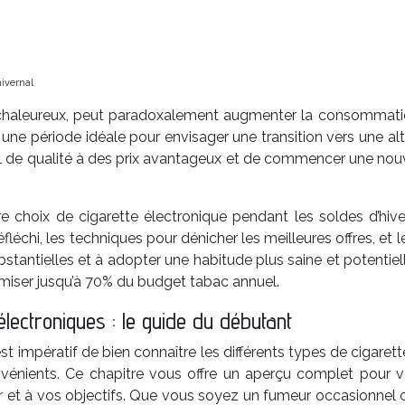
hivernal
aleureux, peut paradoxalement augmenter la consommation de
t une période idéale pour envisager une transition vers une al
el de qualité à des prix avantageux et de commencer une nouve
hoix de cigarette électronique pendant les soldes d’hiver
éfléchi, les techniques pour dénicher les meilleures offres, et
stantielles et à adopter une habitude plus saine et potentie
omiser jusqu’à 70% du budget tabac annuel.
lectroniques : le guide du débutant
 est impératif de bien connaître les différents types de cigar
énients. Ce chapitre vous offre un aperçu complet pour vou
ur et à vos objectifs. Que vous soyez un fumeur occasionnel 