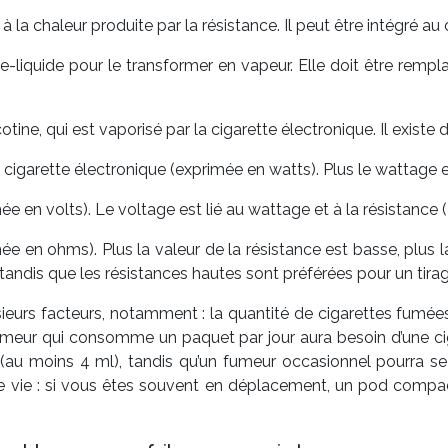
e à la chaleur produite par la résistance. Il peut être intégré 
e-liquide pour le transformer en vapeur. Elle doit être remp
ine, qui est vaporisé par la cigarette électronique. Il existe d
a cigarette électronique (exprimée en watts). Plus le wattage 
ée en volts). Le voltage est lié au wattage et à la résistance 
mée en ohms). Plus la valeur de la résistance est basse, plu
tandis que les résistances hautes sont préférées pour un tirage 
sieurs facteurs, notamment : la quantité de cigarettes fumé
 fumeur qui consomme un paquet par jour aura besoin d’une 
(au moins 4 ml), tandis qu’un fumeur occasionnel pourra se 
 vie : si vous êtes souvent en déplacement, un pod compact