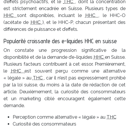
d’effets psychoactifs, et le
THC
, dont la concentration
est strictement encadrée en Suisse. Plusieurs types de
HHC
sont disponibles, incluant le
HHC
, le HHC-O
(acétate de
HHC
), et le HHC-P, chacun présentant des
différences de puissance et d’effets.
Popularité croissante des e-liquides HHC en suisse
On constate une progression significative de la
disponibilité et de la demande d’e-liquides
HHC
en Suisse.
Plusieurs facteurs contribuent à cet essor. Premièrement,
le
HHC
est souvent perçu comme une alternative
« légale » au
THC
, car il n’est pas expressément prohibé
par la loi suisse, du moins à la date de rédaction de cet
article. Deuxièmement, la curiosité des consommateurs
et un marketing ciblé encouragent également cette
demande.
Perception comme alternative « légale » au
THC
Curiosité des consommateurs