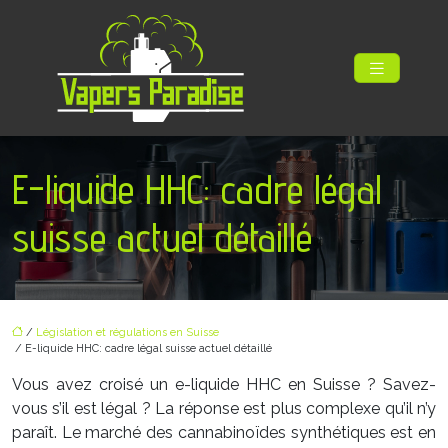
E-liquide HHC: cadre légal
suisse actuel détaillé
/
Législation et régulations en Suisse
/ E-liquide HHC: cadre légal suisse actuel détaillé
Vous avez croisé un e-liquide HHC en Suisse ? Savez-
vous s’il est légal ? La réponse est plus complexe qu’il n’y
paraît. Le marché des cannabinoïdes synthétiques est en