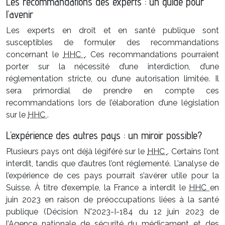
Les recommandations des experts : un guide pour
l’avenir
Les experts en droit et en santé publique sont
susceptibles de formuler des recommandations
concernant le
HHC
. Ces recommandations pourraient
porter sur la nécessité d’une interdiction, d’une
réglementation stricte, ou d’une autorisation limitée. Il
sera primordial de prendre en compte ces
recommandations lors de l’élaboration d’une législation
sur le
HHC
.
L’expérience des autres pays : un miroir possible?
Plusieurs pays ont déjà légiféré sur le
HHC
. Certains l’ont
interdit, tandis que d’autres l’ont réglementé. L’analyse de
l’expérience de ces pays pourrait s’avérer utile pour la
Suisse. À titre d’exemple, la France a interdit le
HHC
en
juin 2023 en raison de préoccupations liées à la santé
publique (Décision N°2023-I-184 du 12 juin 2023 de
l’Agence nationale de sécurité du médicament et des