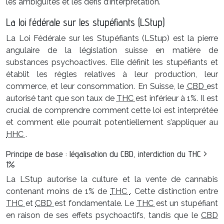
les ambiguïtés et les défis d’interprétation.
La loi fédérale sur les stupéfiants (LStup)
La Loi Fédérale sur les Stupéfiants (LStup) est la pierre
angulaire de la législation suisse en matière de
substances psychoactives. Elle définit les stupéfiants et
établit les règles relatives à leur production, leur
commerce, et leur consommation. En Suisse, le
CBD
est
autorisé tant que son taux de
THC
est inférieur à 1%. Il est
crucial de comprendre comment cette loi est interprétée
et comment elle pourrait potentiellement s’appliquer au
HHC
.
Principe de base : légalisation du CBD, interdiction du THC >
1%
La LStup autorise la culture et la vente de cannabis
contenant moins de 1% de
THC
. Cette distinction entre
THC
et
CBD
est fondamentale. Le
THC
est un stupéfiant
en raison de ses effets psychoactifs, tandis que le
CBD