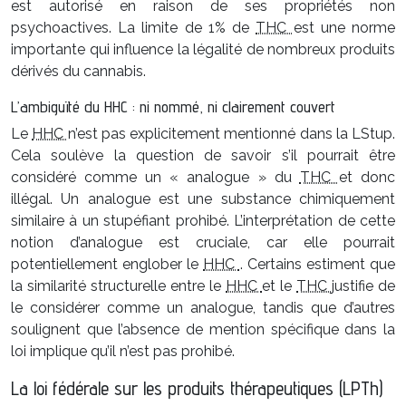
est autorisé en raison de ses propriétés non
psychoactives. La limite de 1% de
THC
est une norme
importante qui influence la légalité de nombreux produits
dérivés du cannabis.
L’ambiguïté du HHC : ni nommé, ni clairement couvert
Le
HHC
n’est pas explicitement mentionné dans la LStup.
Cela soulève la question de savoir s’il pourrait être
considéré comme un « analogue » du
THC
et donc
illégal. Un analogue est une substance chimiquement
similaire à un stupéfiant prohibé. L’interprétation de cette
notion d’analogue est cruciale, car elle pourrait
potentiellement englober le
HHC
. Certains estiment que
la similarité structurelle entre le
HHC
et le
THC
justifie de
le considérer comme un analogue, tandis que d’autres
soulignent que l’absence de mention spécifique dans la
loi implique qu’il n’est pas prohibé.
La loi fédérale sur les produits thérapeutiques (LPTh)