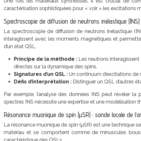
Une fois les matériaux synthétisés, il est crucial de co
caractérisation sophistiquées pour « voir » les excitation
Spectroscopie de diffusion de neutrons inélastique (INS) 
La spectroscopie de diffusion de neutrons inélastique (
interagissent avec les moments magnétiques et permettent de
d’un état QSL.
Principe de la méthode :
Les neutrons interagissent
directes sur la dynamique des spins.
Signatures d’un QSL :
Un continuum d’excitations de s
Défis d’interprétation :
Distinguer un QSL d’autres éta
Par exemple, l’analyse des données INS peut révéler la pr
spectres INS nécessite une expertise et une modélisation 
Résonance muonique de spin (µSR) : sonde locale de l’
La résonance muonique de spin (µSR) est une technique sen
matériau et se comportent comme de minuscules bousso
caractéristique des QSLs.