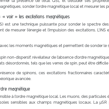
nfirmer la présence de l’état QSL et d’étudier ses propriét
s magnétiques, sonder l’ordre magnétique local et mesurer les
: « voir » les excitations magnétiques
INS) est une technique puissante pour sonder le spectre de
 mesurer l’énergie et l’impulsion des excitations. L’INS est
 avec les moments magnétiques et permettent de sonder le sp
pin non-dispersif, révélateur de l’absence d’ordre magnétique
ts désordonnés, tels que les verres de spin, peut être diffic
ésence de spinons, ces excitations fractionnaires caractér
théorique avancée.
ordre magnétique
sible à l’ordre magnétique local. Les muons, des particules 
les sensibles aux champs magnétiques locaux. La µSR pe