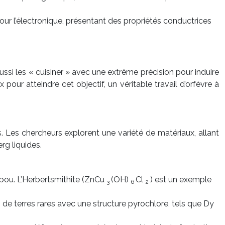
our l’électronique, présentant des propriétés conductrices
aussi les « cuisiner » avec une extrême précision pour induire
 pour atteindre cet objectif, un véritable travail d’orfèvre à
s. Les chercheurs explorent une variété de matériaux, allant
rg liquides.
bou. L’Herbertsmithite (ZnCu
(OH)
Cl
) est un exemple
3
6
2
e terres rares avec une structure pyrochlore, tels que Dy