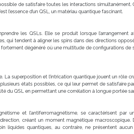
impossible de satisfaire toutes les interactions simultanément
est l’essence d’un QSL, un matériau quantique fascinant.
prendre les QSLs. Elle se produit lorsque l’arrangement 
es, qui tendent à aligner les spins dans des directions opp
t fortement dégénéré où une multitude de configurations de 
superposition et l’intrication quantique jouent un rôle cruc
usieurs états possibles, ce qui leur permet de satisfaire part
abilité du QSL en permettant une corrélation à longue portée 
gnétisme et l’antiferromagnétisme, se caractérisent par
 direction, créant un moment magnétique macroscopique. Da
spin liquides quantiques, au contraire, ne présentent aucu