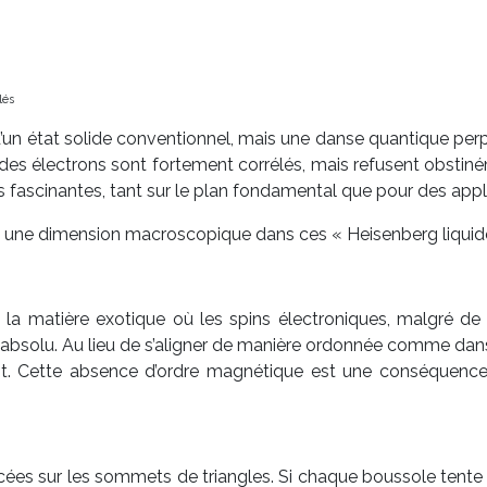
lés
’un état solide conventionnel, mais une danse quantique perpét
des électrons sont fortement corrélés, mais refusent obstiné
s fascinantes, tant sur le plan fondamental que pour des app
end une dimension macroscopique dans ces « Heisenberg liquid
la matière exotique où les spins électroniques, malgré de 
solu. Au lieu de s’aligner de manière ordonnée comme dans un
. Cette absence d’ordre magnétique est une conséquence di
ées sur les sommets de triangles. Si chaque boussole tente de