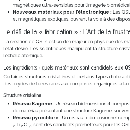
magnétiques ultra-sensibles pour l’imagerie biomédical
Nouveaux matériaux pour l’électronique :
Les QSLs
et magnétiques exotiques, ouvrant la voie à des disposi
Le défi de la « fabrication » : L’Art de la frust
La création de QSLs est un défi majeur en physique des matéri
l’état désiré. Les scientifiques manipulent la structure cris
l’échelle atomique.
Les ingrédients : quels matériaux sont candidats aux Q
Certaines structures cristallines et certains types d’inter
des oxydes de terres rares aux composés organiques, à la r
Structure cristalline
Réseau Kagome :
Un réseau bidimensionnel composé 
de matériau présentant une structure Kagome, souvent 
Réseau pyrochlore :
Un réseau tridimensionnel comp
Ti
O
, sont des candidats prometteurs pour les QSLs
2
2
7