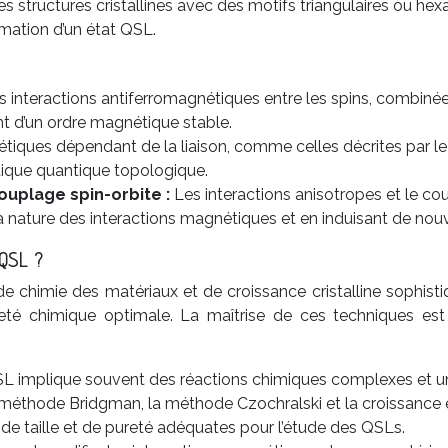
s structures cristallines avec des motifs triangulaires ou h
mation d’un état QSL.
 interactions antiferromagnétiques entre les spins, combinées
nt d’un ordre magnétique stable.
tiques dépendant de la liaison, comme celles décrites par l
tique quantique topologique.
ouplage spin-orbite :
Les interactions anisotropes et le c
la nature des interactions magnétiques et en induisant de nou
 QSL ?
chimie des matériaux et de croissance cristalline sophistiqu
pureté chimique optimale. La maîtrise de ces techniques es
L implique souvent des réactions chimiques complexes et un 
méthode Bridgman, la méthode Czochralski et la croissance en 
 de taille et de pureté adéquates pour l’étude des QSLs.