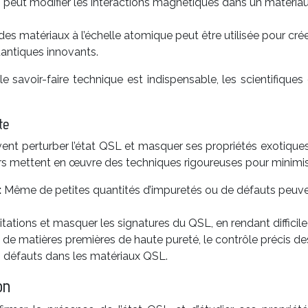
n peut modifier les interactions magnétiques dans un matériau 
 des matériaux à l’échelle atomique peut être utilisée pour cré
uantiques innovants.
avoir-faire technique est indispensable, les scientifiques d
te
nt perturber l’état QSL et masquer ses propriétés exotiques.
s mettent en œuvre des techniques rigoureuses pour minimis
:
Même de petites quantités d’impuretés ou de défauts peuvent
itations et masquer les signatures du QSL, en rendant difficil
ion de matières premières de haute pureté, le contrôle précis d
défauts dans les matériaux QSL.
on