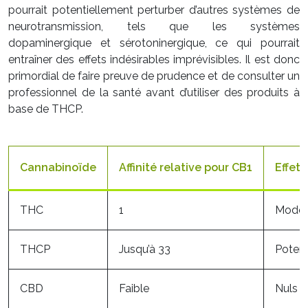
pourrait potentiellement perturber d’autres systèmes de
neurotransmission, tels que les systèmes
dopaminergique et sérotoninergique, ce qui pourrait
entraîner des effets indésirables imprévisibles. Il est donc
primordial de faire preuve de prudence et de consulter un
professionnel de la santé avant d’utiliser des produits à
base de THCP.
Cannabinoïde
Affinité relative pour CB1
Effets
THC
1
Modér
THCP
Jusqu’à 33
Potent
CBD
Faible
Nuls à