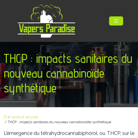
THCP : impacts sanitaires du
nouveau cannabinoïde
synthétique
/
Santé et sécurité
/ THCP : impacts sanitaires du nouveau cannabinoïde synthétique
L’émergence du tétrahydrocannabiphorol, ou THCP, sur le